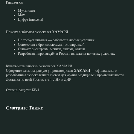
Расцветки
Мультикам
Мох
Цифра (пиксель)
Почему выбирают экзоскелет
ХАМАРИ
Не требует питания — работает в любых условиях
Совместим с бронежилетами и экипировкой
Снижает риск травм: мениск, связки, колени
Разработан и произведён в России, испытан в полевых условиях
Купить механический экзоскелет ХАМАРИ
Оформите заказ напрямую у производителя
ХАМАРИ
— официального
разработчика экзоскелетных систем для армии, медицины и промышленности.
Доставка по всей России, в т.ч. ЛНР и ДНР
Степень защиты: БР-1
Смотрите Также
Эп
Эпо
"Х