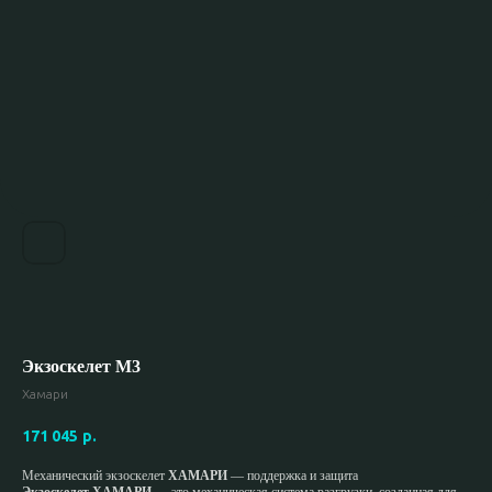
Экзоскелет М3
Хамари
171 045
р.
Механический экзоскелет
ХАМАРИ
— поддержка и защита
Экзоскелет ХАМАРИ
— это механическая система разгрузки, созданная для