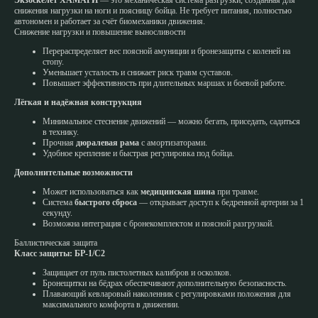
снижения нагрузки на ноги и поясницу бойца. Не требует питания, полностью
автономен и работает за счёт биомеханики движения.
Снижение нагрузки и повышение выносливости
Перераспределяет вес поясной амуниции и бронезащиты с коленей на
стопу.
Уменьшает усталость и снижает риск травм суставов.
Повышает эффективность при длительных маршах и боевой работе.
Лёгкая и надёжная конструкция
Минимальное стеснение движений — можно бегать, приседать, садиться
в технику.
Прочная
дюралевая рама
с амортизаторами.
Удобное крепление и быстрая регулировка под бойца.
Дополнительные возможности
Может использоваться как
медицинская шина
при травме.
Система
быстрого сброса
— открывает доступ к бедренной артерии за 1
секунду.
Возможна интеграция с бронекомплектом и поясной разгрузкой.
Баллистическая защита
Класс защиты:
БР-1/С2
Защищает от пуль пистолетных калибров и осколков.
Бронещитки на бёдрах обеспечивают дополнительную безопасность.
Плавающий кевларовый наколенник с регулировками положения для
максимального комфорта в движении.