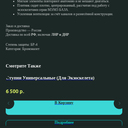
Мягкие элементы повторяют анатомию и не мешают двигаться.
Плитник сидит плотно, центрированный, рассчитан под работу с
экзоскелетами серии М3/М3 БАЗА.
Усиленная вентиляция за счёт каналов и разнесённой конструкции.
Заказ и доставка
Производство — Россия
Доставка по всей
РФ
, включая
ЛНР и ДНР
Степень защиты: БР-4
Категория: Бронежилет
Смотрите Также
Ступни Универсальные (для Экзоскелета)
На
р.
6 500
В Корзину
Подробнее