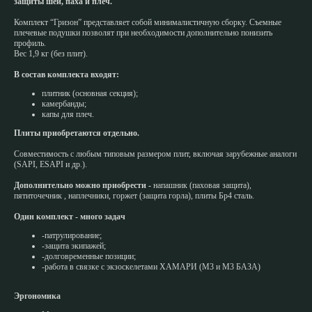
защиты шеи, паха и плеч.
Комплект “Гризон” представляет собой минималистичную сборку. Съемные
плечевые подушки позволят при необходимости дополнительно понизить
профиль.
Вес 1,9 кг (без плит).
В состав комплекта входят:
плитник (основная секция);
камербанды;
капы для плеч.
Плиты приобретаются отдельно.
Совместимость с любым типовым размером плит, включая зарубежные аналоги
(SAPI, ESAPI и др.).
Дополнительно можно приобрести -
напашник (паховая защита),
пятиточечник , наплечники, горжет (защита горла), плиты Бр4 сталь.
Один комплект - много задач
-патрулирование;
-защита экипажей;
-долговременные позиции;
-работа в связке с экзоскелетами ХАМАРИ (М3 и М3 БАЗА)
Эргономика